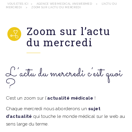
VOUS ÊTES ICI
>
AGENCE WEB MEDICAL ANSWEBMED
>
L'ACTU DU
MERCREDI
>
ZOOM SUR L’ACTU DU MERCREDI
Zoom sur l’actu
du mercredi
L’actu du mercredi c’est quoi
?
C’est un zoom sur l’
actualité médicale
!
Chaque mercredi nous aborderons un
sujet
d’actualité
qui touche le monde médical sur le web au
sens large du terme.