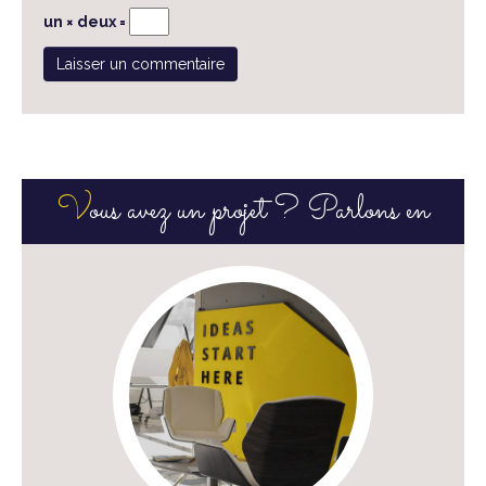
un × deux =
V
ous avez un projet ? Parlons en