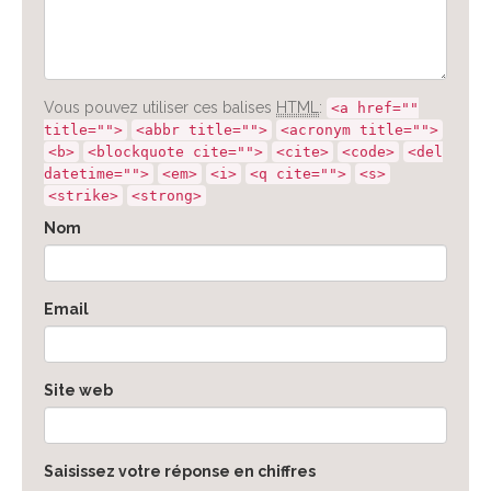
Vous pouvez utiliser ces balises
HTML
:
<a href=""
title="">
<abbr title="">
<acronym title="">
<b>
<blockquote cite="">
<cite>
<code>
<del
datetime="">
<em>
<i>
<q cite="">
<s>
<strike>
<strong>
Nom
Email
Site web
Saisissez votre réponse en chiffres